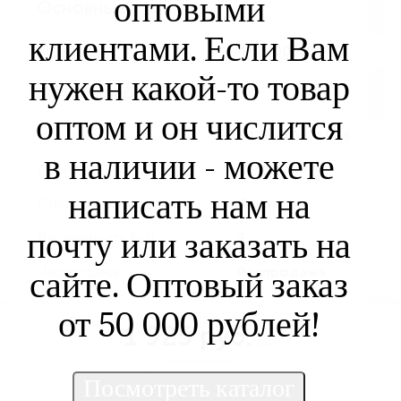
оптовыми
Основные
клиентами. Если Вам
Артикул
412U000/6143
нужен какой-то товар
Другие параметры
оптом и он числится
Штрихкод
3426470271578
в наличии - можете
Серия
OPTIMUM
написать нам на
Страна производства
Франция
почту или заказать на
Вложенность (шт)
3
Распродажа
Распродажа
сайте. Оптовый заказ
от 50 000 рублей!
1 925 руб.
/шт
2 349 руб.
Экономия 424 руб.
В наличии