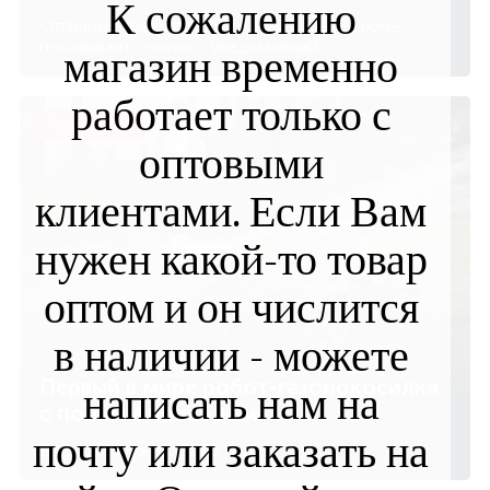
К сожалению
Отличный товар по доступной цене. Резюме
показывает, сколько уведомлений.
магазин временно
работает только с
Технологии
оптовыми
клиентами. Если Вам
нужен какой-то товар
оптом и он числится
в наличии - можете
Первый в мире робот-газонокосилка
написать нам на
с полным приводом
почту или заказать на
В продаже уже с 2020 года