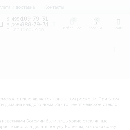
лата и доставка
Контакты
109-79-31
8 (495)
0
0
888-79-31
8 (995)
Избранное
Корзина
Войти
ПН-ВС 10:00-19:00
гемское стекло является признаком роскоши. При этом
 дизайна каждого дома. За что ценят чешское стекло,
а изделиями Богемии были лишь яркие стеклянные
рая позволила делать посуду Bohemia, которая сразу