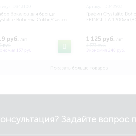
тикул:
DB43100
Артикул:
DB42923
бор бокалов для бренди
Графин Crystalite Boh
ystalite Bohemia Colibri/Gastro
FRINGILLA 1200мл (
0мл (2шт) (BOHEMIA DB43100)
DB42923)
19 руб.
1 125 руб.
/шт
/шт
6 руб.
1 373 руб.
ономия 137 руб.
Экономия 248 руб.
Показать больше товаров
онсультация? Задайте вопрос 