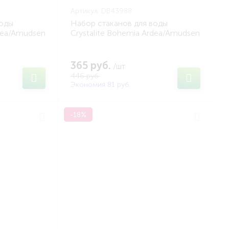
Артикул:
DB43988
воды
Набор стаканов для воды
rdea/Amudsen
Crystalite Bohemia Ardea/Amudsen
A DB43989)
470мл (2шт) (BOHEMIA DB43988)
365 руб.
/шт
446 руб.
Экономия 81 руб.
-18%