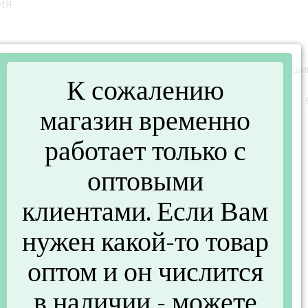
ИЯ .
лы для коньяка, виски
Вазы
Графины, кувш
4
27
К сожалению
итьевые
Салатники, миски
Стаканы
1
3
13
магазин временно
работает только с
8%
-18%
оптовыми
клиентами. Если Вам
нужен какой-то товар
оптом и он числится
в наличии - можете