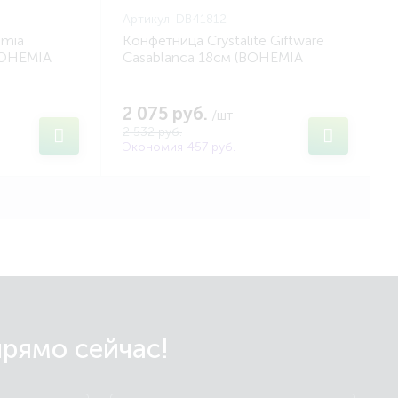
Артикул:
DB41812
emia
Конфетница Crystalite Giftware
BOHEMIA
Casablanca 18см (BOHEMIA
DB41812)
2 075 руб.
/шт
2 532 руб.
Экономия 457 руб.
прямо сейчас!