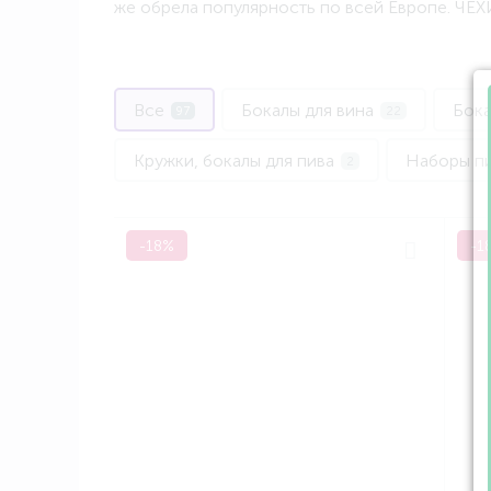
же обрела популярность по всей Европе. ЧЕХ
Все
Бокалы для вина
Бока
97
22
Кружки, бокалы для пива
Наборы п
2
Фужеры для шампанского
4
-18%
-1