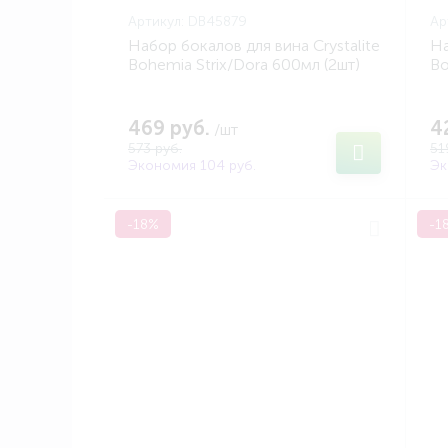
Артикул:
DB45879
Ар
Набор бокалов для вина Crystalite
На
Bohemia Strix/Dora 600мл (2шт)
Bo
(BOHEMIA DB45879)
(B
469 руб.
4
/шт
573 руб.
51
Экономия 104 руб.
Эк
-18%
-1