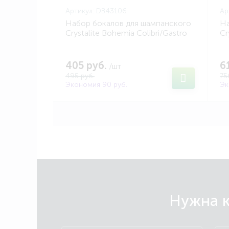
Артикул:
DB43106
Ар
Набор бокалов для шампанского
На
Crystalite Bohemia Colibri/Gastro
Cr
220мл (2шт) (BOHEMIA DB43106)
69
405 руб.
6
/шт
495 руб.
75
Экономия 90 руб.
Эк
Нужна к