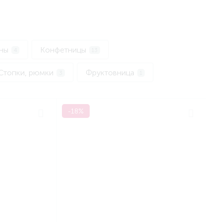
ины
Конфетницы
4
13
Стопки, рюмки
Фруктовница
3
1
-18%