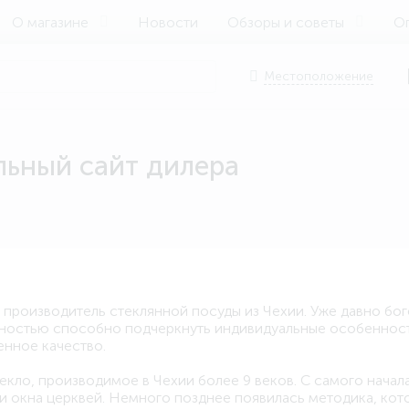
О магазине
Новости
Обзоры и советы
Оп
Местоположение
ьный сайт дилера
 производитель стеклянной посуды из Чехии. Уже давно бо
тностью способно подчеркнуть индивидуальные особенности
енное качество.
екло, производимое в Чехии более 9 веков. С самого начал
и окна церквей. Немного позднее появилась методика, кото