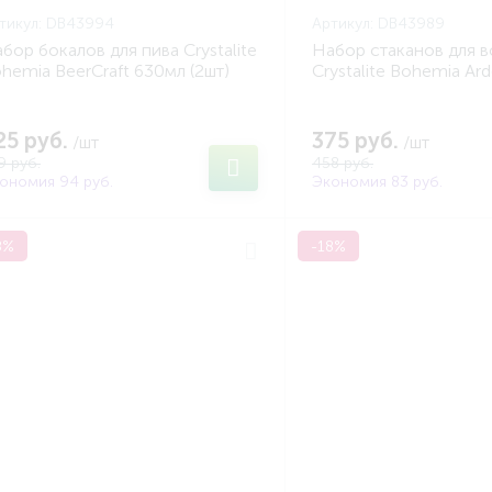
тикул:
DB43994
Артикул:
DB43989
бор бокалов для пива Crystalite
Набор стаканов для 
hemia BeerCraft 630мл (2шт)
Crystalite Bohemia A
OHEMIA DB43994)
320мл (2шт) (BOHEMI
25 руб.
375 руб.
/шт
/шт
9 руб.
458 руб.
ономия 94 руб.
Экономия 83 руб.
8%
-18%