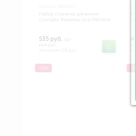
Артикул:
DB52997
Ар
Набор стаканов для виски
Ко
Crystalite Bohemia Grus/Michelle
Or
низкие 500мл (2шт) (BOHEMIA
14
DB52997)
535 руб.
4
/шт
653 руб.
60
Экономия 118 руб.
Эк
-18%
-1