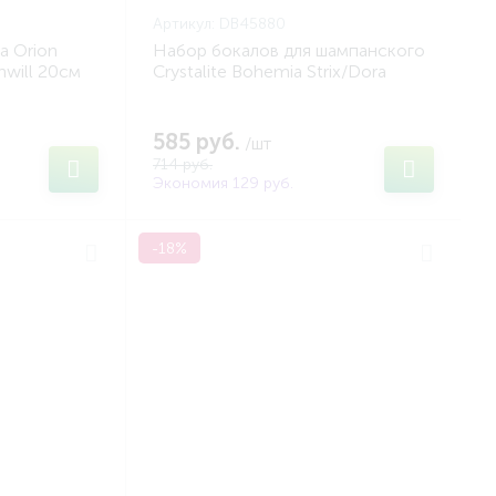
Артикул:
DB45880
a Orion
Набор бокалов для шампанского
nwill 20см
Crystalite Bohemia Strix/Dora
200мл (2шт) (BOHEMIA DB45880)
585 руб.
/шт
714 руб.
Экономия 129 руб.
-18%