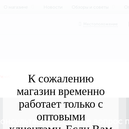
О магазине
Новости
Обзоры и советы
Оп
Местоположение
К сожалению
'news'
магазин временно
работает только с
оптовыми
онсультация? Задайте вопрос 