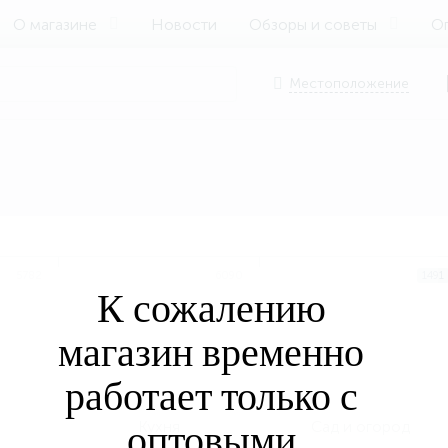
О магазине
Новости
Обзоры и советы
Оп
Местоположение
5782
6090
1491
К сожалению
магазин временно
работает только с
Кухня
Сад и огород
оптовыми