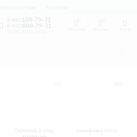
лата и доставка
Контакты
109-79-31
8 (495)
0
0
888-79-31
8 (995)
Избранное
Корзина
Войти
ПН-ВС 10:00-19:00
779
9012
Сезонные и спец.
Сервировка стола
коллекции