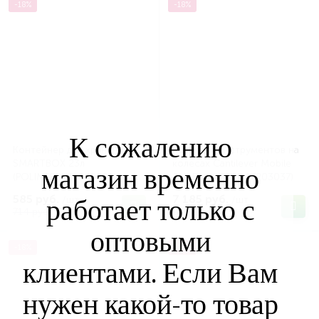
-18%
-18%
К сожалению
Контейнер для хранения
Ящик для инструментов на
SMARTBOX 23л
колесах Cantilever Mobile
магазин временно
(POLIMERBYT C48501)
Job Box (KETER 17203037)
585 руб.
7 185 руб.
/шт
/шт
работает только с
714 руб.
8 766 руб.
оптовыми
-18%
-18%
клиентами. Если Вам
нужен какой-то товар