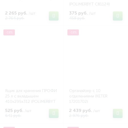
(POLIMERBYT C81124)
2 265 руб.
375 руб.
/шт
/шт
2 764 руб.
458 руб.
-18%
-18%
Ящик для хранения ПРОФИ
Органайзер с 10
25 л с вкладышем
отделениями (KETER
410х295х312 (POLIMERBYT
17201702)
C50901)
525 руб.
2 439 руб.
/шт
/шт
641 руб.
2 976 руб.