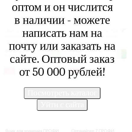
оптом и он числится
в наличии - можете
написать нам на
Ящик для инструментов на
Ящик для инструментов 22"
колесах MASTERLOADER
GEAR (KETER 17200382)
почту или заказать на
(KETER 17191709)
8 035 руб.
4 629 руб.
/шт
/шт
сайте. Оптовый заказ
9 803 руб.
5 648 руб.
от 50 000 рублей!
-18%
-18%
Ящик для хранения ПРОФИ
Органайзер 7 ПРОФИ