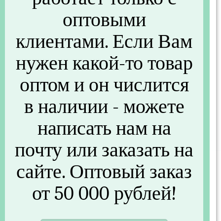
оптовыми
клиентами. Если Вам
нужен какой-то товар
оптом и он числится
Зонт Цветы (полуавтомат)
Зонт лондон (полуавтомат)
в наличии - можете
D95 см (MULTIDOM FX24-
D95 см (MULTIDOM FX24-
21)
23)
написать нам на
306 руб.
306 руб.
/шт
/шт
почту или заказать на
-18%
сайте. Оптовый заказ
от 50 000 рублей!