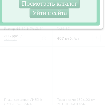
Плащ-дождевик (с
Зонт Гусиныелапки
застежкой) жен. 2цв.
полуавтомат. (MULTIDOM
Размер 44-50. NEW SU24-
FX24-32)
10 (MULTIDOM SU24-10)
205 руб.
/шт
407 руб.
/шт
251 руб.
Плащ-дождевик ЛИВЕНЬ
Плащ-пончо 130x100 см
63х120 см (L24-4)
(MULTIDOM BD24-8)