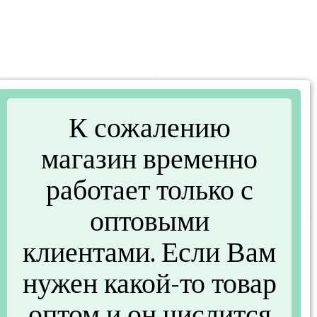
К сожалению
Менажница 3-х секц. WL-
Менажница 5 секций САД
магазин временно
992584/A (20 см) (WILMAX
24.5 см (ENS PS0660062)
WL992584/A)
работает только с
375 руб.
/шт
390 руб.
/шт
458 руб.
оптовыми
-18%
клиентами. Если Вам
нужен какой-то товар
оптом и он числится