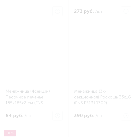
273 руб.
/шт
Менажница (4секции)
Менажница (3-х
Песочное печенье
секционная) Роскошь 33х16
185x185x2 см (ENS
(ENS PS1310302)
PS1581950)
84 руб.
390 руб.
/шт
/шт
-18%