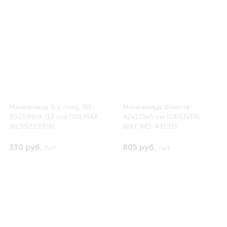
Менажница 3-х секц. WL-
Менажница Фиеста
992599/A (13 см) (WILMAX
42х115х5 см (ORIENTAL
WL992599/A)
WAY WD-44191)
330 руб.
805 руб.
/шт
/шт