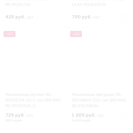
WL992017/A)
GLAS W1202059)
420 руб.
700 руб.
/шт
/шт
-18%
-18%
Менажница круглая WL-
Менажница фигурная WL-
992019/A (25.5 см) (WILMAX
992488/A (315 см) (WILMAX
WL992019/A-1)
WL992488/A)
729 руб.
1 009 руб.
/шт
/шт
890 руб.
1 231 руб.