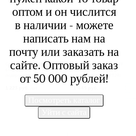
оптом и он числится
в наличии - можете
написать нам на
почту или заказать на
сайте. Оптовый заказ
Сковорода OPTIMUM 24
Сковорода OPTIMUM 28
см+лопатка Pyrex в
см+лопатка Pyrex в
от 50 000 рублей!
подарок (PYREX OPT24)
подарок (PYREX OPT28)
1 223 руб.
1 445 руб.
/шт
/шт