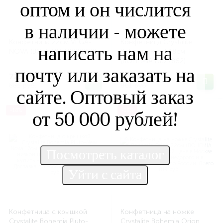
оптом и он числится
в наличии - можете
Конфетница 22см VEGA-
Конфетница Crystalite
написать нам на
NOVA (BOHEMIA DB28200)
Bohemia Facet 18см
(BOHEMIA DB27862)
почту или заказать на
725 руб.
705 руб.
/шт
/шт
885 руб.
861 руб.
сайте. Оптовый заказ
-18%
-18%
от 50 000 рублей!
Конфетница с крышкой
Конфетница на ножке
Crystalite Bohemia Pluto-
Crystalite Bohemia Orion