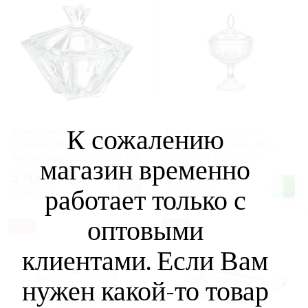
К сожалению
Конфетница с крышкой
Конфетница Crystalite
Crystalite Bohemia
Bohemia Lyra Nova 24см
Metropolitan 22см (BOHEMIA
(BOHEMIA DB32540)
магазин временно
DB21059)
2 719 руб.
1 655 руб.
/шт
/шт
работает только с
3 318 руб.
2 020 руб.
оптовыми
-18%
-18%
клиентами. Если Вам
нужен какой-то товар