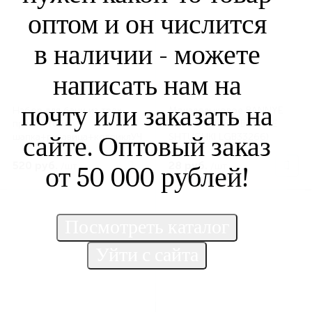
оптом и он числится
в наличии - можете
написать нам на
почту или заказать на
Набор для бани из трех
Мочалолыковое BANNYE
предметов
SHTUCHKI /30 (BANNYE
сайте. Оптовый заказ
шапка+рукавица+ковриклУЧШИЙ
SHTUCHKI LGB33266)
БАНЩИК (BANNYE
SHTUCHKI LGB41085)
520 руб.
28 руб.
/шт
/шт
от 50 000 рублей!