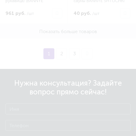
рукавица) (BANNYE
сауны BANNYE SHTUCHKI
SHTUCHKI LGB32250)
зеленые/25 (BANNYE
SHTUCHKI LGB32341)
961 руб.
40 руб.
/шт
/шт
Показать больше товаров
1
2
3
Нужна консультация? Задайте
вопрос прямо сейчас!