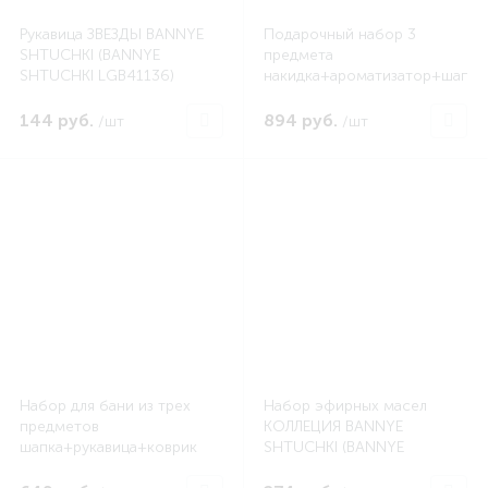
Рукавица ЗВЕЗДЫ BANNYE
Подарочный набор 3
SHTUCHKI (BANNYE
предмета
SHTUCHKI LGB41136)
накидка+ароматизатор+шапка
БУДЕНОВКА (BANNYE
SHTUCHKI LGB34204)
144 руб.
894 руб.
/шт
/шт
Набор для бани из трех
Набор эфирных масел
предметов
КОЛЛЕЦИЯ BANNYE
шапка+рукавица+коврик
SHTUCHKI (BANNYE
БУДЕНОВКА (BANNYE
SHTUCHKI LGB34302)