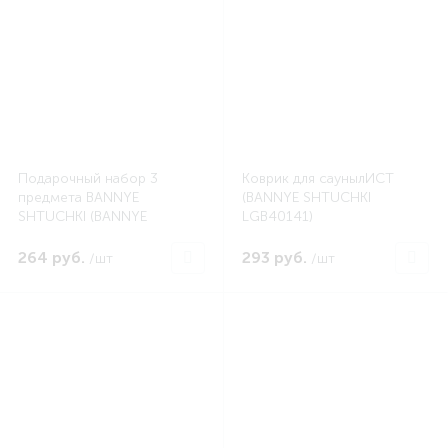
Подарочный набор 3
Коврик для саунылИСТ
предмета BANNYE
(BANNYE SHTUCHKI
SHTUCHKI (BANNYE
LGB40141)
SHTUCHKI LGB34211)
264 руб.
293 руб.
/шт
/шт