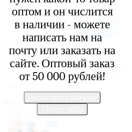
-19%
оптом и он числится
в наличии - можете
написать нам на
почту или заказать на
сайте. Оптовый заказ
Форма для льда Шарики
Пакеты д/приготовления
(MULTIDOM SP316)
льда, самозакрывающиеся,
от 50 000 рублей!
форма-кубики, PATERRA
(PATERRA 109008)
65 руб.
/шт
48 руб.
/шт
80 руб.
-18%