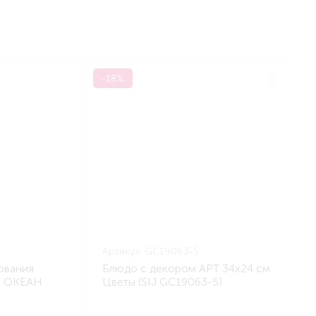
-18%
Артикул:
GC19063-5
ования
Блюдо с декором АРТ 34х24 см
й ОКЕАН
Цветы (SIJ GC19063-5)
A GC11020)