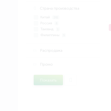
Сухоцветы
53
Страна производства
Фарфор
123
Китай
261
Россия
6
Таиланд
1
Филиппины
5
Распродажа
Промо
Показать