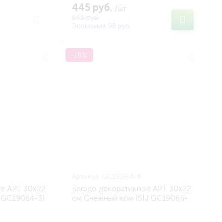
445 руб.
/шт
543 руб.
Экономия 98 руб.
-18%
Артикул:
GC19064-4
е АРТ 30x22
Блюдо декоративное АРТ 30x22
J GC19064-3)
см Снежный ком (SIJ GC19064-
4)