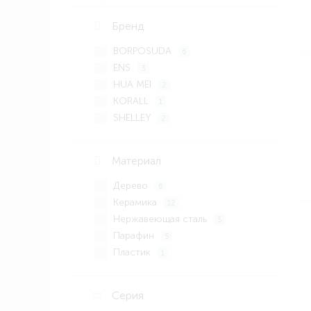
Бренд
BORPOSUDA
6
ENS
3
HUA MEI
2
KORALL
1
SHELLEY
2
SIJ
177
Материал
Дерево
6
Керамика
12
Нержавеющая сталь
5
Парафин
5
Пластик
1
Силикон
1
Сталь
1
Серия
Стекло
60