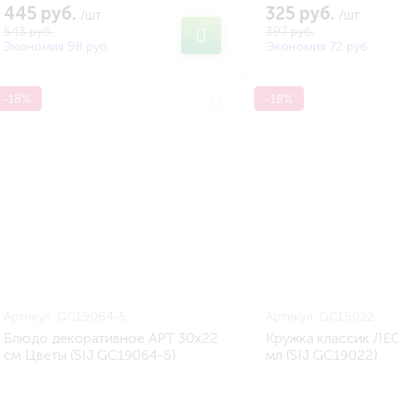
445 руб.
325 руб.
/шт
/шт
543 руб.
397 руб.
Экономия 98 руб.
Экономия 72 руб.
-18%
-18%
Артикул:
GC19064-5
Артикул:
GC19022
Блюдо декоративное АРТ 30x22
Кружка классик Л
см Цветы (SIJ GC19064-5)
мл (SIJ GC19022)