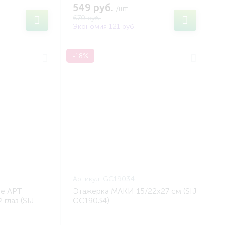
549 руб.
/шт
670 руб.
Экономия 121 руб.
-18%
Артикул:
GC19034
е АРТ
Этажерка МАКИ 15/22x27 см (SIJ
глаз (SIJ
GC19034)