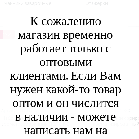
Чайники заварочные
Этажерки
К сожалению
магазин временно
-19%
работает только с
оптовыми
клиентами. Если Вам
нужен какой-то товар
оптом и он числится
Артикул:
GC11023
Артикул:
GC11020
в наличии - можете
Набор для декорирования
Набор для декорир
ароматизированный ЯБЛОКО
ароматизированны
написать нам на
12х8см (YILIDA GC11023)
20.5х14.5см (YILID