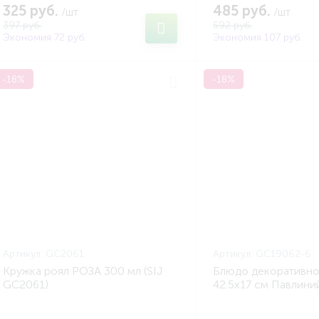
325 руб.
485 руб.
/шт
/шт
397 руб.
592 руб.
Экономия 72 руб.
Экономия 107 руб.
-18%
-18%
Артикул:
GC2061
Артикул:
GC19062-6
Кружка роял РОЗА 300 мл (SIJ
Блюдо декоративно
GC2061)
42.5x17 см Павлиний 
GC19062-6)