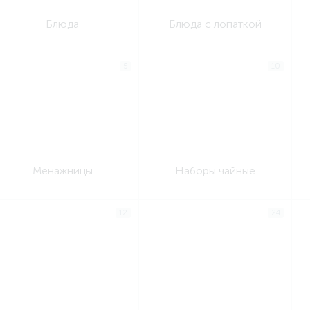
Блюда
Блюда с лопаткой
5
10
Менажницы
Наборы чайные
12
24