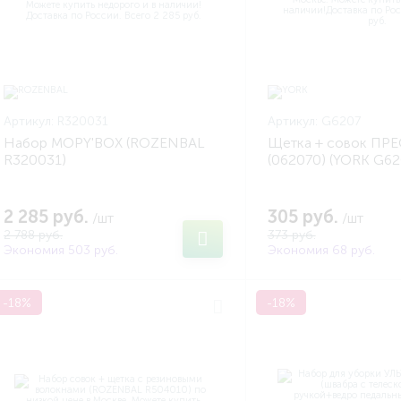
Артикул:
R320031
Артикул:
G6207
Набор MOPY'BOX (ROZENBAL
Щетка + совок ПР
R320031)
(062070) (YORK G62
2 285 руб.
305 руб.
/шт
/шт
2 788 руб.
373 руб.
Экономия 503 руб.
Экономия 68 руб.
-18%
-18%