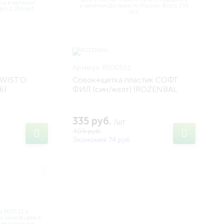
Артикул:
R500551
TWIST'O
Совок+щетка пластик СОФТ
6)
ФИЛ (син/желт) (ROZENBAL
R500551)
335 руб.
/шт
409 руб.
Экономия 74 руб.