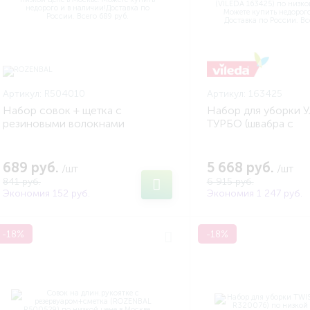
Артикул:
R504010
Артикул:
163425
Набор совок + щетка с
Набор для уборки 
резиновыми волокнами
ТУРБО (швабра с
(ROZENBAL R504010)
телескопической р
педальным отжимом
163425)
689 руб.
5 668 руб.
/шт
/шт
841 руб.
6 915 руб.
Экономия 152 руб.
Экономия 1 247 руб.
-18%
-18%