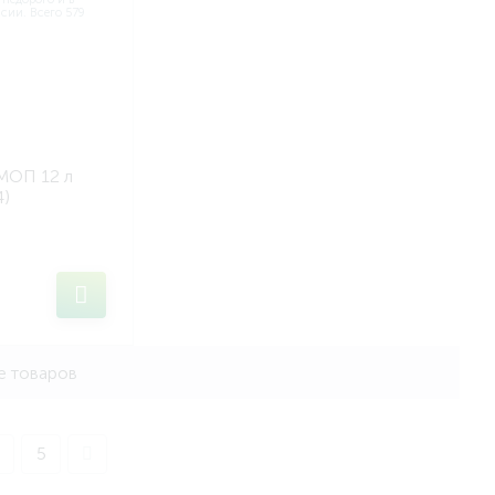
МОП 12 л
)
е товаров
5