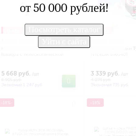
от 50 000 рублей!
Артикул:
160932
Артикул:
166140
Набор Ультрамат XL в коробке
Набор для уборки 
(швабра с телескопической
(VILEDA 166140)
ручкой + ведро с ручным
отжимом) (VILEDA 160932)
5 668 руб.
3 339 руб.
/шт
/шт
6 915 руб.
4 074 руб.
Экономия 1 247 руб.
Экономия 735 руб.
-18%
-18%