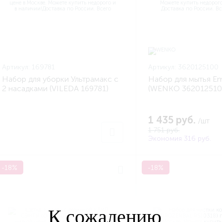
Артикул:
169781
Артикул:
3620125100
Набор для уборки Ультрамакс с
Набор для мытья Em
2 насадками (VILEDA 169781)
(WENKO 362012510
1 435 руб.
/шт
1 751 руб.
Экономия 316 руб.
-18%
-18%
К сожалению