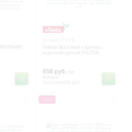
Артикул:
170076
УЛЬТРАМАТ
Набор 2в1 совок + щетка с
короткой ручкой (VILEDA
учкой+ведро
170076)
) (VILEDA
658 руб.
/шт
803 руб.
Экономия 145 руб.
-18%