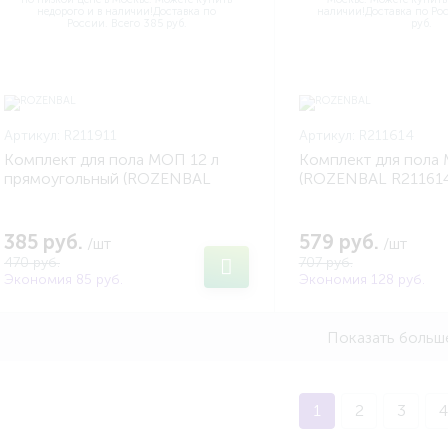
Артикул:
R211911
Артикул:
R211614
Комплект для пола МОП 12 л
Комплект для пола 
прямоугольный (ROZENBAL
(ROZENBAL R211614
R211911)
385 руб.
579 руб.
/шт
/шт
470 руб.
707 руб.
Экономия 85 руб.
Экономия 128 руб.
Показать больш
1
2
3
4