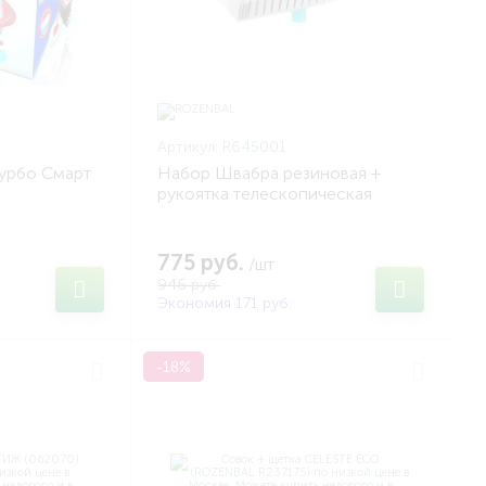
Артикул:
R645001
Турбо Смарт
Набор Швабра резиновая +
рукоятка телескопическая
(ROZENBAL R645001)
775 руб.
/шт
946 руб.
Экономия 171 руб.
-18%