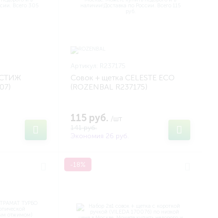
Артикул:
R237175
ЕСТИЖ
Совок + щетка CELESTE ECO
07)
(ROZENBAL R237175)
115 руб.
/шт
141 руб.
Экономия 26 руб.
-18%