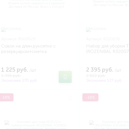
Артикул:
R500529
Артикул:
R320076
Совок на длин.рукоятке с
Набор для уборки 
резервуаром+сметка
(ROZENBAL R32007
(ROZENBAL R500529)
1 225 руб.
2 395 руб.
/шт
/шт
1 495 руб.
2 922 руб.
Экономия 270 руб.
Экономия 527 руб.
-18%
-18%