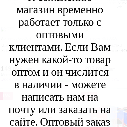
магазин временно
работает только с
оптовыми
Артикул:
G6204
Артикул:
R510318
клиентами. Если Вам
Щетка + совок с резинкой
Набор для чистки
КЛИП СЭНТИ (062040) (YORK
кондиционеров (R
нужен какой-то товар
G6204)
R510318)
149 руб.
205 руб.
оптом и он числится
/шт
/шт
182 руб.
251 руб.
Экономия 33 руб.
Экономия 46 руб.
в наличии - можете
написать нам на
-18%
-18%
почту или заказать на
сайте. Оптовый заказ