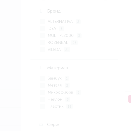
Бренд
ALTERNATIVA
2
IDEA
3
MULTIPL2000
3
ROZENBAL
25
VILEDA
21
VIOLET
1
WENKO
2
Материал
YORK
11
АКОР
Бамбук
14
1
Металл
2
Микрофибра
3
Нейлон
3
Пластик
18
Пластмасса
14
полиамид термоп
1
Серия
Поливинилхлорид
3