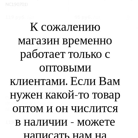
NC190701)
119 руб.
95 руб.
/шт
/шт
К сожалению
магазин временно
работает только с
оптовыми
клиентами. Если Вам
нужен какой-то товар
Подставка под горячее
оптом и он числится
ПОРОСЕНОК 14 см (SIJ
NC190702)
в наличии - можете
119 руб.
/шт
написать нам на