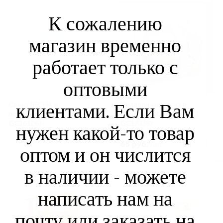
К сожалению
магазин временно
работает только с
оптовыми
клиентами. Если Вам
Свеча ВЕСНА в
Подарочная свеча в
ассортименте 8х8х6см (SIJ
горшочке 8х8х6 см (SIJ
GC16126)
GC17038)
нужен какой-то товар
65 руб.
/шт
оптом и он числится
в наличии - можете
написать нам на
почту или заказать на