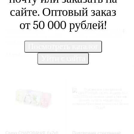
сайте. Оптовый заказ
от 50 000 рублей!
Свеча в горшочке в
Подсвечник ОЧАРОВАНИЕ
ассортименте 8х8х6 см (SIJ
11x11x6 см (SIJ GC16127)
GC16125)
65 руб.
130 руб.
/шт
/шт
Свеча ОЧАРОВАНИЕ 6х7х8
Подсвечник стеклянный