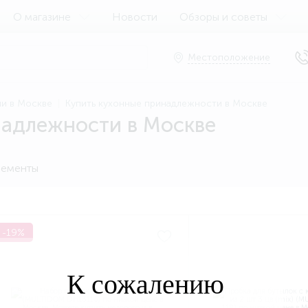
О магазине
Новости
Обзоры и советы
Местоположение
ни в Москве
Купить кухонные принадлежности в Москве
надлежности в Москве
ементы
-19%
К сожалению