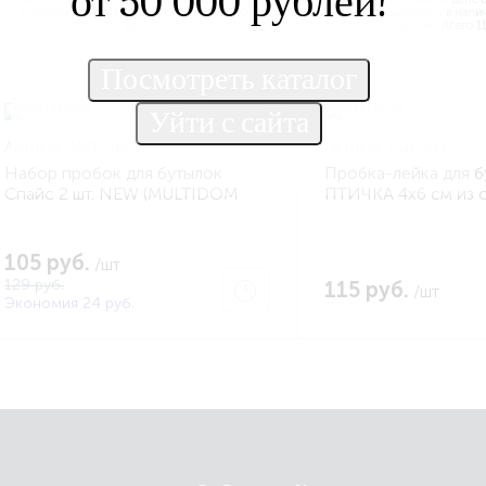
от 50 000 рублей!
Артикул:
MS13-123
Артикул:
LG17211
Набор пробок для бутылок
Пробка-лейка для б
Спайс 2 шт. NEW (MULTIDOM
ПТИЧКА 4х6 см из 
MS13-123)
(MARMITON LG1721
105 руб.
/шт
129 руб.
115 руб.
/шт
Экономия 24 руб.