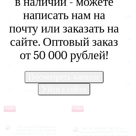
в наличии - можете
написать нам на
146
Прочие кух. принадлежности
почту или заказать на
сайте. Оптовый заказ
46
Терки
от 50 000 рублей!
77
Хранение на кухне
25
Штопоры
-18%
-18%