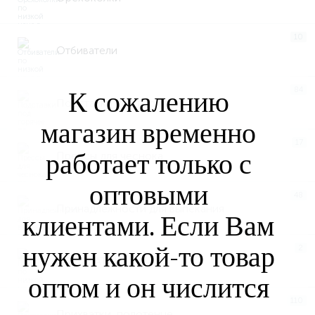
10
Отбиватели
84
К сожалению
Подставки под горячее
магазин временно
17
работает только с
Прессы для чеснока
оптовыми
48
Принадлежности для выпекания
клиентами. Если Вам
нужен какой-то товар
2
ПРИХВАТКИ
оптом и он числится
110
Прихватки, полотенце