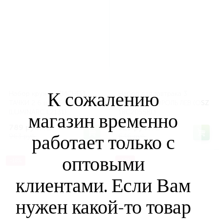
К сожалению
Набор кружек ДИСНЕЙ
Набор для завтрака 3
ТАЧКИ 2 6 шт 250 мл
предмета КОРОЛЬ ЛЕВ (OSZ
(LUMINARC L2131)
18C2055KL)
магазин временно
789 руб.
529 руб.
/шт
/шт
работает только с
963 руб.
646 руб.
оптовыми
-18%
-18%
клиентами. Если Вам
нужен какой-то товар