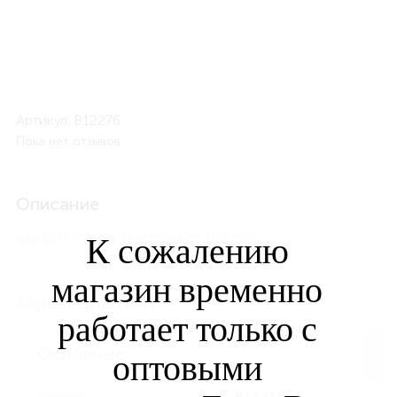
Артикул:
B12276
Пока нет отзывов
Описание
Бак БИНГО 45л (БЫТПЛАСТ B12276)
К сожалению
магазин временно
Характеристики
работает только с
Основные
оптовыми
Артикул
B12276