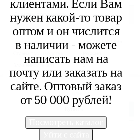
клиентами. Если Вам
нужен какой-то товар
Другие параметры
оптом и он числится
Новинка
Да
в наличии - можете
Штрихкод
4607016811925
Страна производства
Россия
написать нам на
Вложенность (шт)
5
почту или заказать на
сайте. Оптовый заказ
Не указана цена
Нет в наличии
от 50 000 рублей!
Купить
Заказать товар