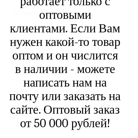
работает только с
оптовыми
Основные
клиентами. Если Вам
Артикул
WL992652/A-1
нужен какой-то товар
Бренд
WILMAX
оптом и он числится
Другие параметры
в наличии - можете
Материал
Фарфор
написать нам на
Вес (кг)
0.000
почту или заказать на
Вес с упаковкой (кг)
0.000
Штрихкод
5052609926521
сайте. Оптовый заказ
Серия
COLLECTION
от 50 000 рублей!
Страна производства
Китай