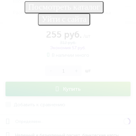
Вложенность (шт)
6
Распродажа
Распродажа
255 руб.
/шт
312 руб.
Экономия 57 руб.
В наличии много
-
+
шт
Купить
Добавить к сравнению
Определяем...
Наличный и безналичный расчет, банковские карты