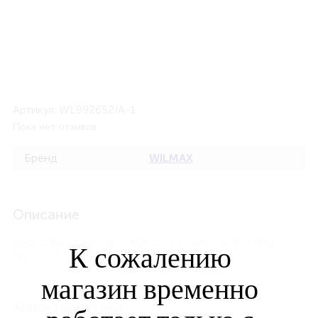
Артикул:
WL992652/A-1
Пока нет отзывов
Бренд
WILMAX
Описание
Блюдо фигурное WL-992652/A 20x20 см (WILMAX
К сожалению
WL992652/A-1)
магазин временно
Характеристики