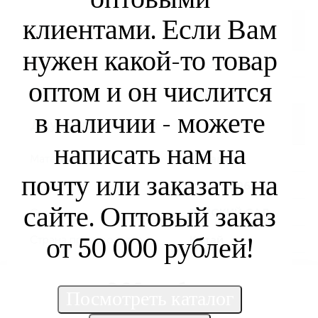
клиентами. Если Вам
Основные
нужен какой-то товар
Артикул
PSL2520369
оптом и он числится
Бренд
ENS
в наличии - можете
Другие параметры
написать нам на
Материал
Керамика
почту или заказать на
Штрихкод
9138731062730
сайте. Оптовый заказ
Серия
РАЙСКИЙ САД
от 50 000 рублей!
Страна производства
Китай
260 руб.
/шт
Нет в наличии