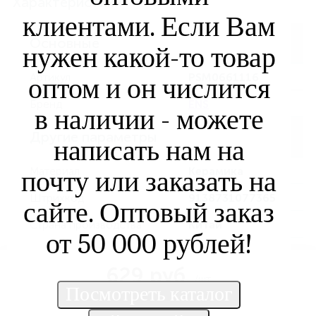
Характеристики
клиентами. Если Вам
Основные
нужен какой-то товар
Артикул
PSM0661116
оптом и он числится
Бренд
ENS
в наличии - можете
Другие параметры
написать нам на
Материал
Керамика
почту или заказать на
Штрихкод
9138731077365
сайте. Оптовый заказ
Страна производства
Китай
от 50 000 рублей!
629 руб.
/шт
Нет в наличии