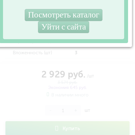
Штрихкод
4607075830509
Серия
НИКА
Вид упаковки
Пакет с вкладышем
Страна производства
Россия
Вложенность (шт)
3
2 929 руб.
/шт
3 574 руб.
Экономия 645 руб.
В наличии много
-
+
шт
Купить