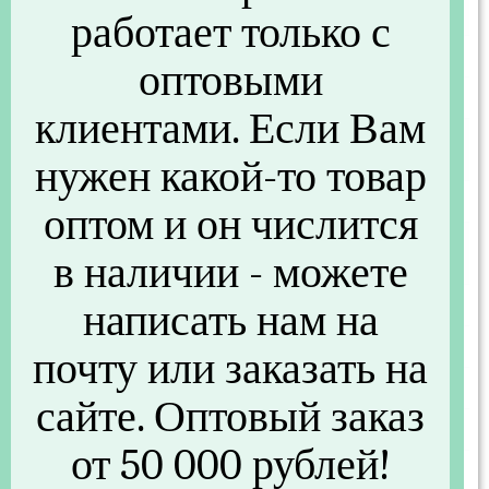
Основные
работает только с
Артикул
NK002
оптовыми
Бренд
NIKA
клиентами. Если Вам
Размеры и вес
нужен какой-то товар
Вес (г)
4247
оптом и он числится
Другие параметры
в наличии - можете
Материал
хлопок / Металл
написать нам на
Вес (кг)
3.333
почту или заказать на
Объем (м3)
0,03
сайте. Оптовый заказ
Вес без упаковки (кг)
3,822
от 50 000 рублей!
Вес с упаковкой (кг)
3.333