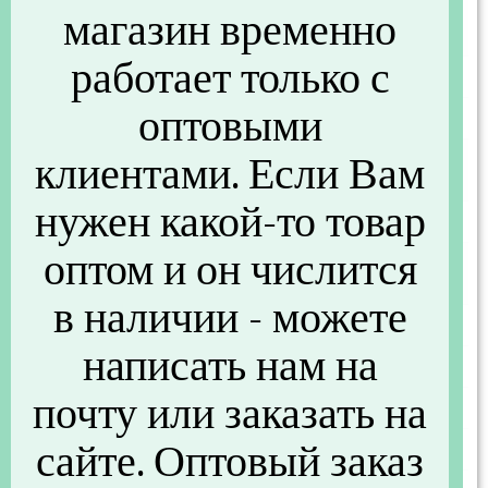
магазин временно
Основные
работает только с
Артикул
C55022
оптовыми
Бренд
Полимербыт
клиентами. Если Вам
Размеры и вес
нужен какой-то товар
Вес (г)
89
оптом и он числится
Другие параметры
в наличии - можете
Материал
Пластик
написать нам на
Вес (кг)
0.089
почту или заказать на
Объем (м3)
0,01
сайте. Оптовый заказ
Вес без упаковки (кг)
0,08