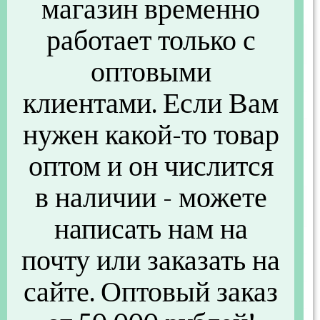
магазин временно
Характеристики
работает только с
Основные
оптовыми
Артикул
C50901
клиентами. Если Вам
Бренд
Полимербыт
нужен какой-то товар
Размеры и вес
оптом и он числится
Вес (г)
1447
в наличии - можете
Другие параметры
написать нам на
Материал
Пластик
почту или заказать на
Вес (кг)
1.447
сайте. Оптовый заказ
Объем (м3)
0,02