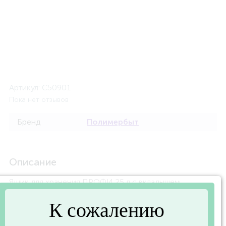
Артикул:
C50901
Пока нет отзывов
Бренд
Полимербыт
Описание
Ящик для хранения ПРОФИ 25 л с вкладышем
410х295х312 (POLIMERBYT C50901)
К сожалению