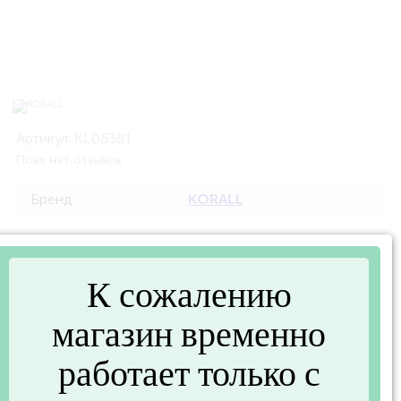
Артикул:
KL08381
Пока нет отзывов
Бренд
KORALL
Описание
К сожалению
Кружка 360мл Фантазия WWY607 (KORALL KL08381)
магазин временно
работает только с
Характеристики