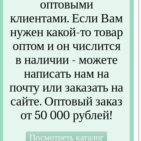
оптовыми
Основные
клиентами. Если Вам
Артикул
KL08381
нужен какой-то товар
Бренд
KORALL
оптом и он числится
Другие параметры
в наличии - можете
Штрихкод
4603001208381
написать нам на
Серия
ФАНТАЗИЯ
почту или заказать на
Страна производства
Китай
сайте. Оптовый заказ
Вложенность (шт)
48
от 50 000 рублей!
119 руб.
/шт
146 руб.
Экономия 27 руб.