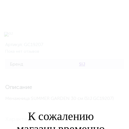
Артикул:
GC19207
Пока нет отзывов
Бренд
SIJ
Описание
Менажница SUMMER GARDEN 30 см (SIJ GC19207)
К сожалению
Характеристики
магазин временно