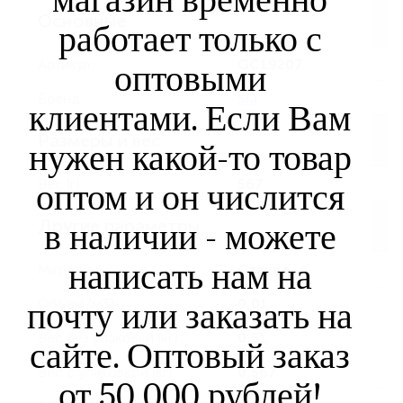
Основные
работает только с
Артикул
GC19207
оптовыми
Бренд
SIJ
клиентами. Если Вам
Размеры и вес
нужен какой-то товар
Вес (г)
567
оптом и он числится
Другие параметры
в наличии - можете
написать нам на
Материал
Стекло
Объем (м3)
0,01
почту или заказать на
Вес без упаковки (кг)
0,51
сайте. Оптовый заказ
Вес с упаковкой (кг)
0,567
от 50 000 рублей!