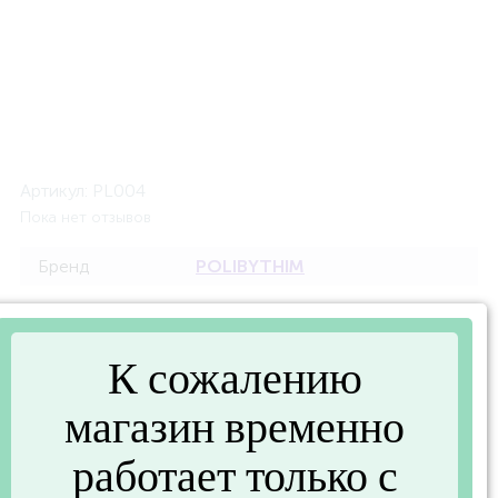
Артикул:
PL004
Пока нет отзывов
Бренд
POLIBYTHIM
Описание
К сожалению
Мочалка С ручками (МБ-04) (POLIBYTHIM PL004)
магазин временно
работает только с
Характеристики