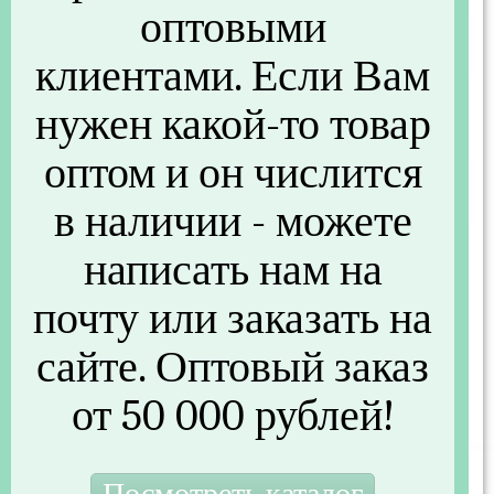
оптовыми
Основные
клиентами. Если Вам
Артикул
PL004
нужен какой-то товар
Бренд
POLIBYTHIM
оптом и он числится
Другие параметры
в наличии - можете
Вес (кг)
0.057
написать нам на
Вес с упаковкой (кг)
0.057
почту или заказать на
Штрихкод
4606519000256
сайте. Оптовый заказ
Страна производства
Россия
от 50 000 рублей!
Вложенность (шт)
20
105 руб.