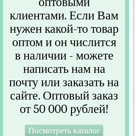
оптовыми
клиентами. Если Вам
Артикул
409B000
нужен какой-то товар
Другие параметры
оптом и он числится
Штрихкод
3426470268615
в наличии - можете
Серия
OPTIMUM
Страна производства
Франция
написать нам на
Вложенность (шт)
6
почту или заказать на
Распродажа
Распродажа
сайте. Оптовый заказ
от 50 000 рублей!
725 руб.
/шт
885 руб.
Экономия 160 руб.
В наличии