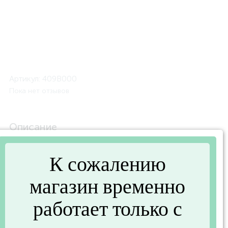
Артикул:
409B000
Пока нет отзывов
Описание
Блюдо OPTIMUM прямоугольное 39х25см (PYREX
409B000)
К сожалению
магазин временно
Характеристики
работает только с
Основные