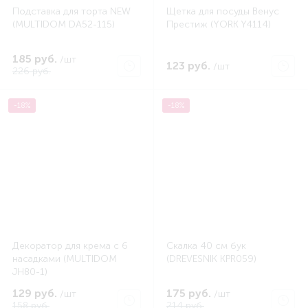
Подставка для торта NEW
Щетка для посуды Венус
(MULTIDOM DA52-115)
Престиж (YORK Y4114)
185 руб.
/шт
123 руб.
/шт
226 руб.
-18%
-18%
Декоратор для крема с 6
Скалка 40 см бук
насадками (MULTIDOM
(DREVESNIK KPR059)
JH80-1)
129 руб.
175 руб.
/шт
/шт
158 руб.
214 руб.