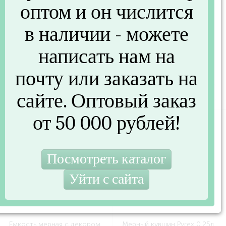
оптом и он числится
в наличии - можете
написать нам на
Завязки для кулинарии
Щипцы для салата 23 см
(MARMITON LG12109)
(MULTIDOM MS50-116)
почту или заказать на
125 руб.
/шт
74 руб.
/шт
сайте. Оптовый заказ
153 руб.
от 50 000 рублей!
-18%
Емкость мерная с декором
Мерный кувшин Pyrex 0.25л