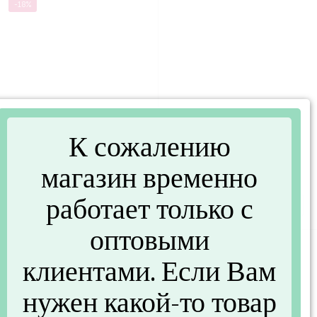
-18%
К сожалению
Сырорезка Ролик
Декоратор для крема 8
(MULTIDOM MT53-52)
насадок (JH80-2)
магазин временно
(MULTIDOM H803)
75 руб.
/шт
работает только с
153 руб.
/шт
92 руб.
оптовыми
-18%
клиентами. Если Вам
нужен какой-то товар