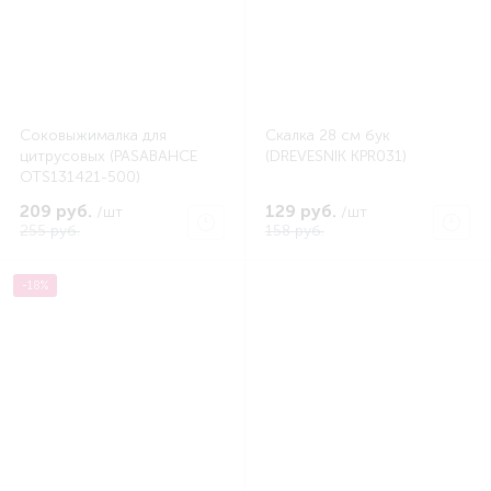
Соковыжималка для
Скалка 28 см бук
цитрусовых (PASABAHCE
(DREVESNIK KPR031)
OTS131421-500)
209 руб.
129 руб.
/шт
/шт
255 руб.
158 руб.
-18%