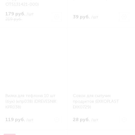
OTS131421-000)
179 руб.
/шт
39 руб.
/шт
219 руб.
Вилка для тефлона 10 шт
Совок для сыпучих
(бук) (кпр038) (DREVESNIK
продуктов (EKKOPLAST
KPR038)
EKK0729)
119 руб.
28 руб.
/шт
/шт