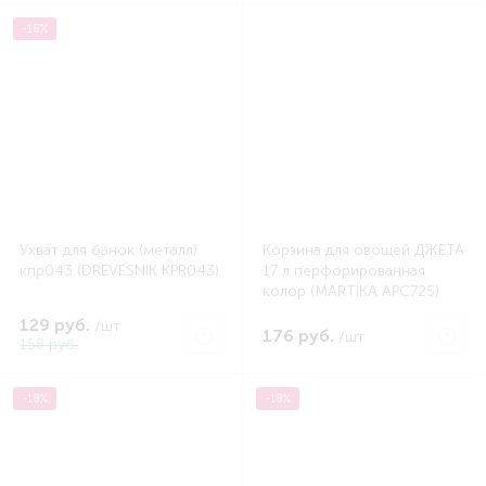
-18%
Ухват для банок (металл)
Корзина для овощей ДЖЕТА
кпр043 (DREVESNIK KPR043)
17 л перфорированная
колор (MARTIKA APC725)
129 руб.
/шт
176 руб.
/шт
158 руб.
-18%
-18%