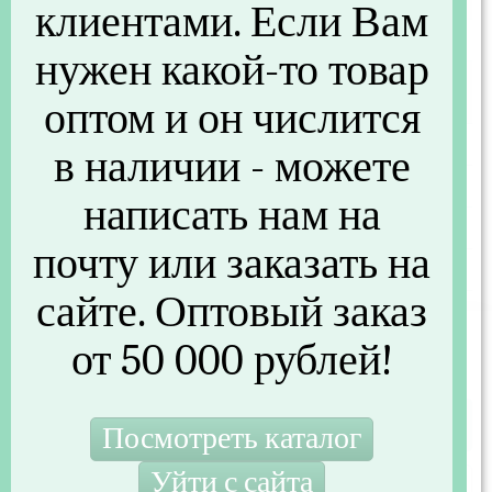
клиентами. Если Вам
Артикул
SEV20071
нужен какой-то товар
Другие параметры
оптом и он числится
Штрихкод
4690203051297
в наличии - можете
Серия
MAYER&BOCH
написать нам на
Страна производства
Китай
почту или заказать на
Вложенность (шт)
24
сайте. Оптовый заказ
Не указана цена
от 50 000 рублей!
Нет в наличии
Купить
Заказать товар