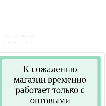
Артикул:
SEV20071
Пока нет отзывов
Описание
К сожалению
Подставка металлическая с деревянной ложкой
(MAYER&BOCH SEV20071)
магазин временно
работает только с
Характеристики
оптовыми
Основные