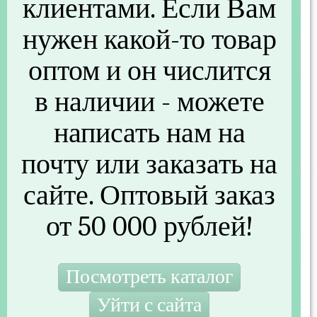
клиентами. Если Вам
Артикул
KZGR25BK00
нужен какой-то товар
Другие параметры
оптом и он числится
в наличии - можете
Штрихкод
2000247120019
Страна производства
Турция
написать нам на
Вложенность (шт)
1
почту или заказать на
сайте. Оптовый заказ
Не указана цена
Нет в наличии
от 50 000 рублей!
Купить
Заказать товар