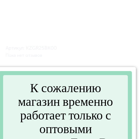
Артикул:
KZGR25BK00
Пока нет отзывов
Описание
К сожалению
Менажница на три деления 25см GR25BK00 (GURAL
KZGR25BK00)
магазин временно
работает только с
Характеристики
оптовыми
Основные