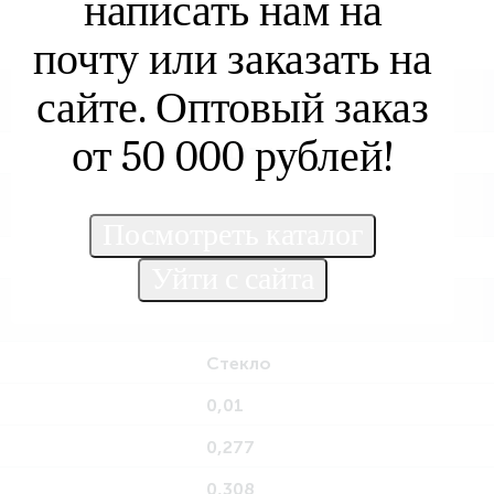
написать нам на
почту или заказать на
сайте. Оптовый заказ
от 50 000 рублей!
L7187-1
308
Стекло
0,01
0,277
0,308