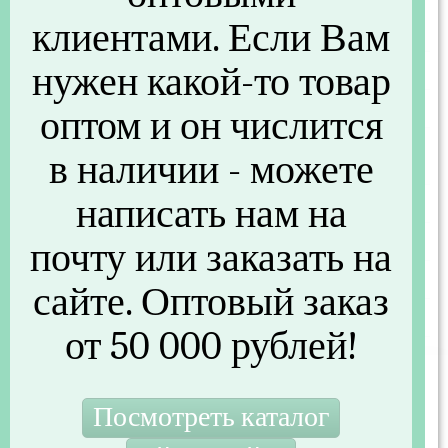
Основные
клиентами. Если Вам
нужен какой-то товар
Артикул
DM667
Бренд
ALTERNATIVA
оптом и он числится
Другие параметры
в наличии - можете
написать нам на
Материал
Пластик
Объем (м3)
0,01
почту или заказать на
Штрихкод
9138731064917
сайте. Оптовый заказ
Страна производства
Россия
от 50 000 рублей!
457 руб.
/шт
Нет в наличии