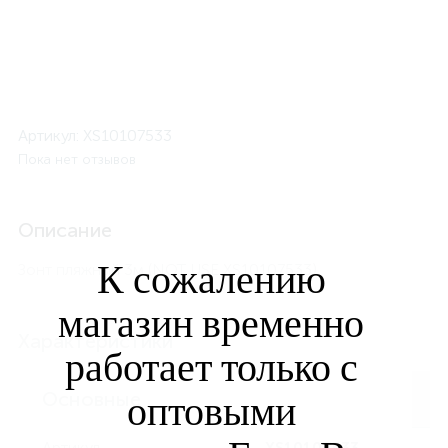
Артикул:
XS10107533
Пока нет отзывов
Описание
К сожалению
Зонт пляжный 3м (NOT USE XS10107533)
магазин временно
Характеристики
работает только с
Основные
оптовыми
Артикул
XS10107533