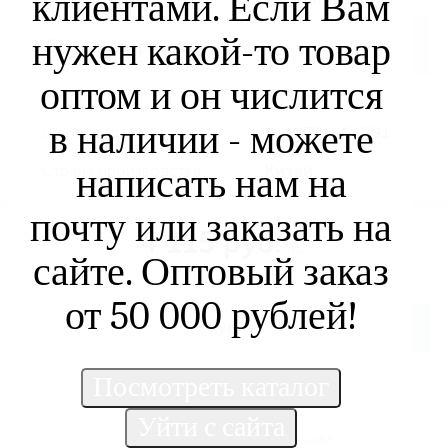
клиентами. Если Вам
нужен какой-то товар
Другие параметры
оптом и он числится
Материал
Ткань
в наличии - можете
Штрихкод
9138731064791
Страна производства
написать нам на
Китай
почту или заказать на
4 115 руб.
/шт
сайте. Оптовый заказ
Нет в наличии
от 50 000 рублей!
Купить
Заказать товар
Сообщить о поступлении