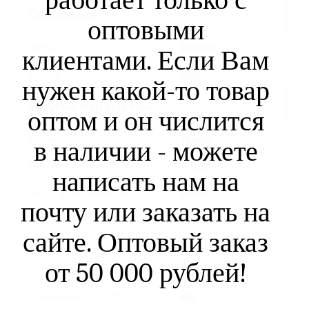
Основные
оптовыми
Артикул
EM201
клиентами. Если Вам
Бренд
EVA
нужен какой-то товар
Другие параметры
оптом и он числится
Материал
Лыко
в наличии - можете
Вес (кг)
0.000
написать нам на
Вес с упаковкой (кг)
0.000
почту или заказать на
Штрихкод
4607146496566
сайте. Оптовый заказ
Серия
EVA
от 50 000 рублей!
Страна производства
Россия
Вложенность (шт)
60