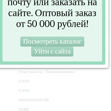
почту или заказать на
сайте. Оптовый заказ
от 50 000 рублей!
G0785Y
YORK
Пластмасса / Полипропилен
0.000
0.000
5903355000785
YORK