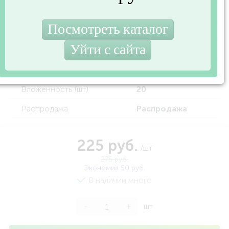
Вес с упаковкой (кг)
0.372
Штрихкод
3142761022291
Вид упаковки
Пакет
Страна производства
Франция
Вложенность (шт)
20
Распродажа
Распродажа
225 руб.
/шт
275 руб.
Экономия 50 руб.
В наличии много
-
+
шт