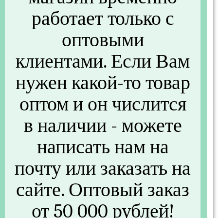
работает только с
Основные
оптовыми
Артикул
R102229
клиентами. Если Вам
Бренд
ROZENBAL
нужен какой-то товар
Размеры и вес
оптом и он числится
Вес (г)
372
в наличии - можете
Другие параметры
написать нам на
Материал
Пластик
почту или заказать на
Вес (кг)
0.372
сайте. Оптовый заказ
Объем (м3)
0,01
от 50 000 рублей!
Вес без упаковки (кг)
0,335