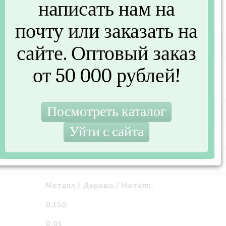
написать нам на
почту или заказать на
сайте. Оптовый заказ
от 50 000 рублей!
G1529-1
YORK
150
Металл / Дерево / Металл
0.150
0,01