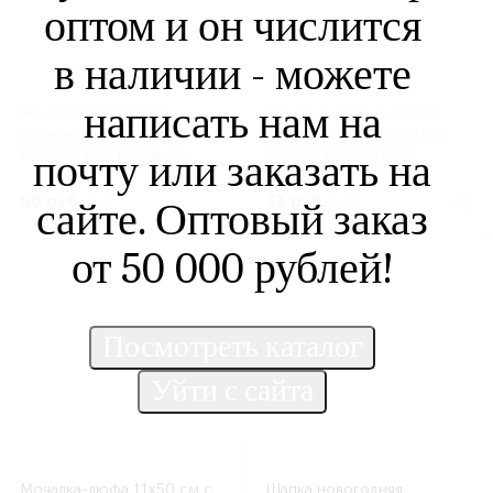
оптом и он числится
в наличии - можете
написать нам на
Мочалка ЯПОНСКАЯ
Мочалка для душа БАНТ
голубая в полоску мягкая
малый цветной (BANNYE
почту или заказать на
BJ-118-7 (NALINA NL09)
SHTUCHKI LG40150)
60 руб.
33 руб.
/шт
/шт
сайте. Оптовый заказ
от 50 000 рублей!
Мочалка-люфа 11х50 см с
Шапка новогодняя