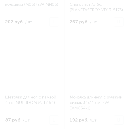
кольцами (М06) (EVA MH06)
Снеговик п/э бел
(PLANETASTROY VD1315175)
202 руб.
267 руб.
/шт
/шт
Щеточка для ног с пемзой
Мочалка длинная с ручками
4 цв (MULTIDOM MJ17-54)
сизаль 34х11 см (EVA
EVMC54-1)
87 руб.
192 руб.
/шт
/шт