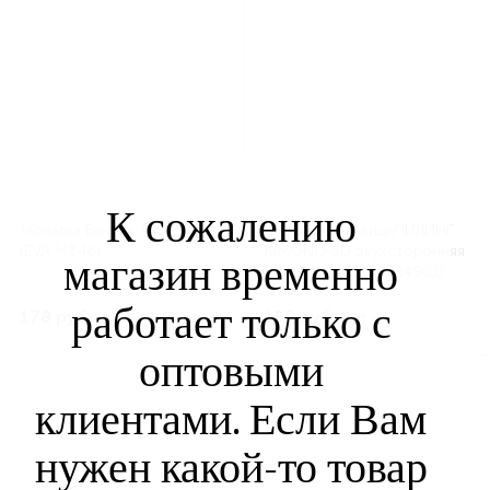
К сожалению
Мочалка Бантик АЖУРladies
Мочалка РукавицаПИЛИНГ
(EVA M346)
KIMONO 3D двухсторонняя
магазин временно
24х14 см (EVA EVM4901)
работает только с
178 руб.
159 руб.
/шт
/шт
оптовыми
клиентами. Если Вам
нужен какой-то товар