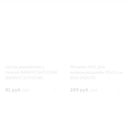
Щетка деревянная с
Мочалка XXXL Для
пемзой BANNYE SHTUCHKI
великихлюдейлЕн 95х11 см
(BANNYE SHTUCHKI
(EVA EM2533)
LGB40028)
81 руб.
289 руб.
/шт
/шт