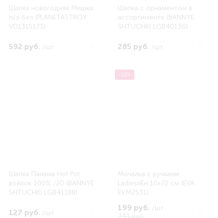
Шапка новогодняя Мишка
Шапка с орнаментом в
п/э бел (PLANETASTROY
ассортименте (BANNYE
VD1315173)
SHTUCHKI LGB40136)
592 руб.
285 руб.
/шт
/шт
-18%
Шапка Панама Hot Pot
Мочалка с ручками
войлок 100% /20 (BANNYE
LadiesлЕн 10x72 см (EVA
SHTUCHKI LGB41188)
EVM2531)
199 руб.
/шт
127 руб.
/шт
243 руб.