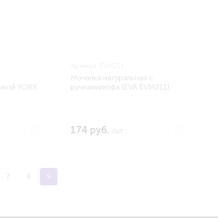
Артикул:
EVM211
Мочалка натуральная с
учкой YORK
ручкамилюфа (EVA EVM211)
174 руб.
/шт
7
8
9