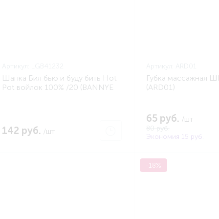
Артикул:
LGB41232
Артикул:
ARD01
Шапка Бил бью и буду бить Hot
Губка массажная 
Pot войлок 100% /20 (BANNYE
(ARD01)
SHTUCHKI LGB41232)
65 руб.
/шт
80 руб.
142 руб.
/шт
Экономия 15 руб.
-18%