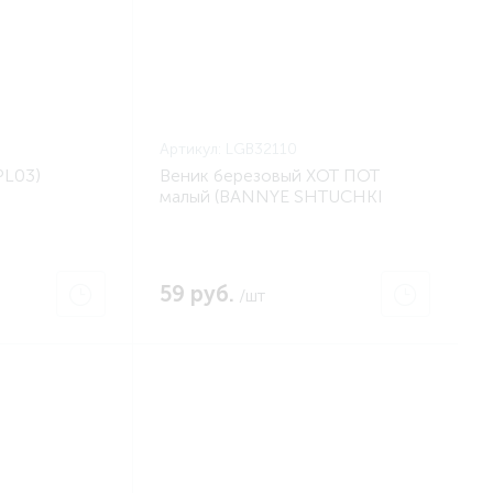
Артикул:
LGB32110
PL03)
Веник березовый ХОТ ПОТ
малый (BANNYE SHTUCHKI
LGB32110)
59 руб.
/шт