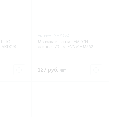
Артикул:
MHM362
И ШЕЮ
Мочалка вязанная МАКСИ
 ARD09)
длинная 70 см (EVA MHM362)
127 руб.
/шт