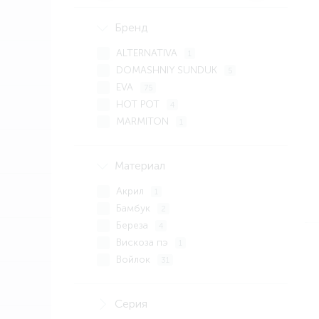
Бренд
ALTERNATIVA
1
DOMASHNIY SUNDUK
5
EVA
75
HOT POT
4
MARMITON
1
NIKA
1
POLIBYTHIM
7
Материал
PTK VIR
2
VILEDA
Акрил
1
1
VORTEX
Бамбук
1
2
YORK
Береза
12
4
АНТЕЛЛА
Вискоза пэ
1
1
АРДАНА
Войлок
2
31
БАННЫЕ ШТУЧКИ
Дерево
42
2
МУЛЬТИДОМ
ДУБ
6
2
Серия
Дуб полынь
1