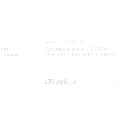
Артикул:
LGB41045
евой
Рукавица для сауны ДОБРАЯ
t войлок
БАНЬКА! (LINKGRUP LGB41045)
 SHTUCHKI
130 руб.
/шт