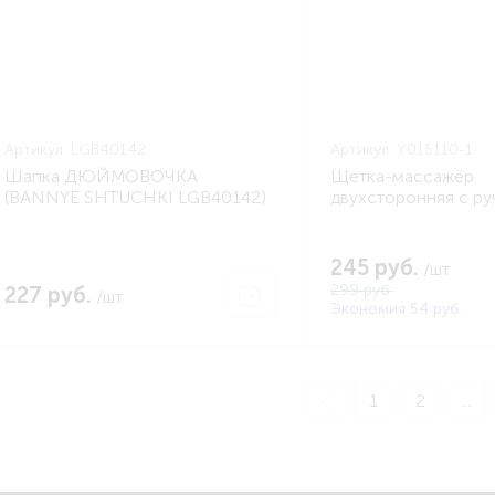
Артикул:
LGB40142
Артикул:
Y015110-1
Шапка ДЮЙМОВОЧКА
Щетка-массажёр
(BANNYE SHTUCHKI LGB40142)
двухсторонняя с р
(YORK Y015110-1)
245 руб.
/шт
299 руб.
227 руб.
/шт
Экономия 54 руб.
1
2
...