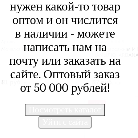
нужен какой-то товар
оптом и он числится
в наличии - можете
Артикул:
EMC402
Артикул:
ARD09
написать нам на
Мочалка Карамель (EVA EMC402)
Губка массажная 
НАМЫЛЮ (ARDANA
почту или заказать на
сайте. Оптовый заказ
81 руб.
87 руб.
/шт
/шт
от 50 000 рублей!
-19%