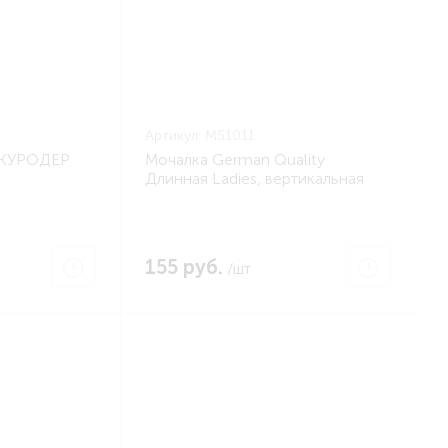
Артикул:
M51011
ШКУРОДЕР
Мочалка German Quality
Длинная Ladies, вертикальная
полоса, 36х12 см (EVA M51011)
155 руб.
/шт