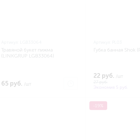
Артикул:
LGB33064
Артикул:
PL03
Травяной букет пижма
Губка банная Shok (
(LINKGRUP LGB33064)
22 руб.
/шт
27 руб.
65 руб.
/шт
Экономия 5 руб.
-19%