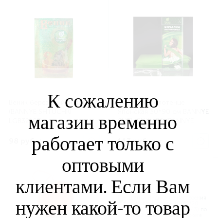
К сожалению
Веник березовый полынь
Мочалка- полотенце
(BANNYE SHTUCHKI
Японская 30*90 см BANNYE
магазин временно
LGB32107)
SHTUCHKI /30 (BANNYE
SHTUCHKI LG40370)
работает только с
98 руб.
113 руб.
/шт
/шт
оптовыми
клиентами. Если Вам
нужен какой-то товар