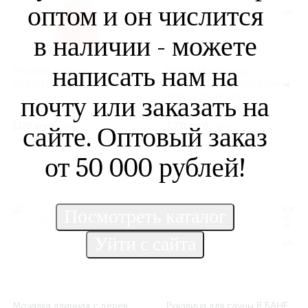
оптом и он числится
в наличии - можете
написать нам на
Мочалка большая
Шапка Индикатор
(ALTERNATIVA M351)
настроения Нot Pot войлок
почту или заказать на
100% /20 (BANNYE
SHTUCHKI LGB41243)
100 руб.
170 руб.
/шт
/шт
сайте. Оптовый заказ
от 50 000 рублей!
Мочалка длинная с дерев.
Рукавица для сауны В БАНЕ