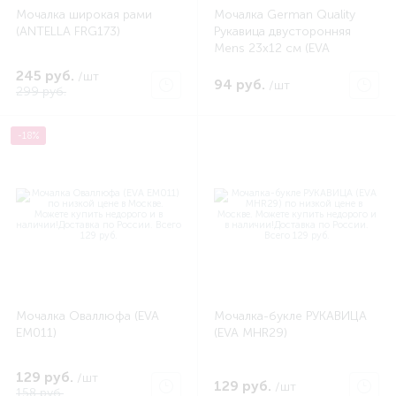
Мочалка широкая рами
Мочалка German Quality
(ANTELLA FRG173)
Рукавица двусторонняя
Mens 23х12 см (EVA
EVM51052)
245 руб.
/шт
94 руб.
/шт
299 руб.
-18%
Мочалка Оваллюфа (EVA
Мочалка-букле РУКАВИЦА
EM011)
(EVA MHR29)
129 руб.
/шт
129 руб.
/шт
158 руб.