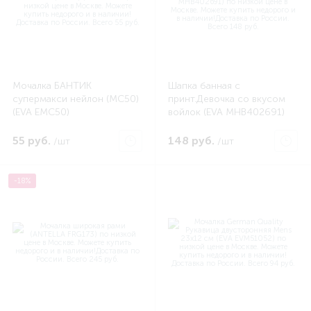
Мочалка БАНТИК
Шапка банная с
супермакси нейлон (МС50)
принт.Девочка со вкусом
(EVA EMC50)
войлок (EVA MHB402691)
55 руб.
148 руб.
/шт
/шт
-18%